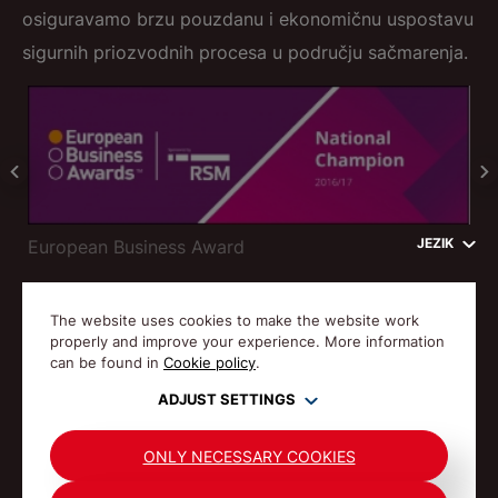
osiguravamo brzu pouzdanu i ekonomičnu uspostavu
sigurnih priozvodnih procesa u području sačmarenja.
JEZIK
European Business Award
Eu
VIŠE O NAMA
The website uses cookies to make the website work
properly and improve your experience. More information
can be found in
Cookie policy
.
ADJUST SETTINGS
© Gostol TST 1992-2026 Sva prava pridržana.
ONLY NECESSARY COOKIES