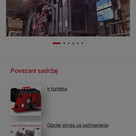
Povezani sadržaj
ir turbina
Opcije stroja za sačmarenje