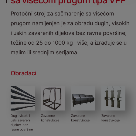
sa visećom prugom tipa VPP
Protočni stroj za sačmarenje sa visećom
prugom namijenjen je za obradu dugih, visokih
i uskih zavarenih dijelova bez ravne površine,
težine od 25 do 1000 kg i više, a izrađuje se u
malim ili srednjim serijama.
Obradaci
Dugi, visoki i
Zavarene
Zavarene
Zavarene
uski zavareni
konstrukcije
konstrukcije
konstrukcije
dijelovi bez
ravne površine